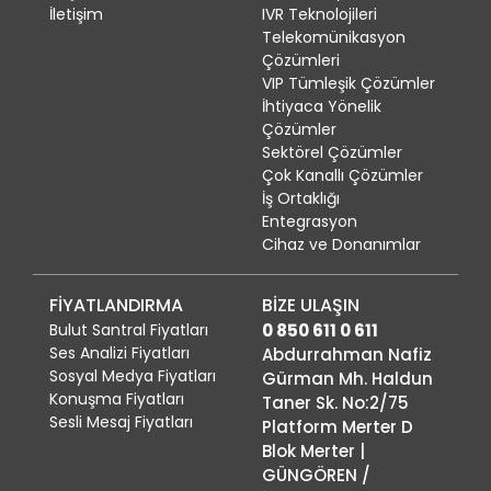
İletişim
IVR Teknolojileri
Telekomünikasyon
Çözümleri
VIP Tümleşik Çözümler
İhtiyaca Yönelik
Çözümler
Sektörel Çözümler
Çok Kanallı Çözümler
İş Ortaklığı
Entegrasyon
Cihaz ve Donanımlar
FİYATLANDIRMA
BİZE ULAŞIN
Bulut Santral Fiyatları
0 850 611 0 611
Ses Analizi Fiyatları
Abdurrahman Nafiz
Sosyal Medya Fiyatları
Gürman Mh. Haldun
Konuşma Fiyatları
Taner Sk. No:2/75
Sesli Mesaj Fiyatları
Platform Merter D
Blok Merter |
GÜNGÖREN /