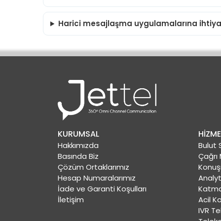
Harici mesajlaşma uygulamalarına ihtiyaç
KURUMSAL
HİZME
Hakkımızda
Bulut 
Basında Biz
Çağrı 
Çözüm Ortaklarımız
Konuş
Hesap Numaralarımız
Analyt
İade ve Garanti Koşulları
Katma 
İletişim
Acil K
IVR Tek