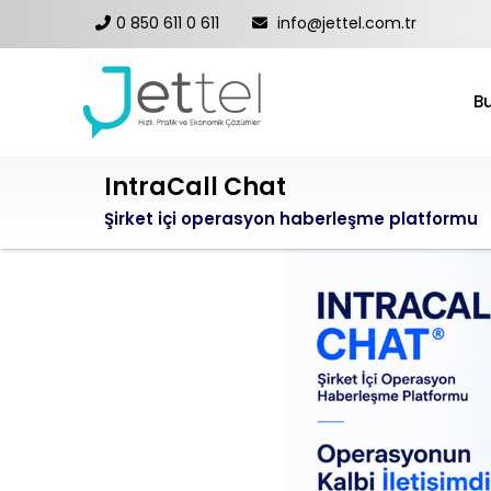
0 850 611 0 611
info@jettel.com.tr
Bu
IntraCall Chat
Şirket içi operasyon haberleşme platformu